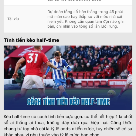
Dự đoán tổng số bàn thắng trong 45 phút
mở màn cao hay thấp so với mốc nhà cái
Tài xỉu
niêm yết. Không cần quan tâm đội nào ghi
bàn, chỉ nhìn vào tổng số lần lưới rung.
Tính tiền kèo half-time
Kèo half-time có cách tính tiền cực gọn: cụ thể hết hiệp 1 là chốt
sổ ai thắng ai thua, không dây dưa qua hiệp hai. Công thức
chung từ top nhà cái là tỷ lệ odds x tiền cược, tuy nhiên sẽ có sự
khác nhau vì phụ thuộc vào tỷ lệ cược bạn chọn.