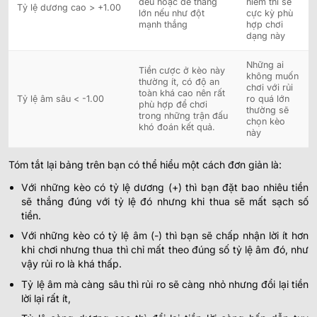
đều hoặc dễ thắng
hiểm thì sẽ
Tỷ lệ dương cao > +1.00
lớn nếu như đột
cực kỳ phù
mạnh thắng
hợp chơi
dạng này
Những ai
Tiền cược ở kèo này
không muốn
thường ít, có độ an
chơi với rủi
toàn khá cao nên rất
Tỷ lệ âm sâu < -1.00
ro quá lớn
phù hợp để chơi
thường sẽ
trong những trận đấu
chọn kèo
khó đoán kết quả.
này
Tóm tắt lại bảng trên bạn có thể hiểu một cách đơn giản là:
Với những kèo có tỷ lệ dương (+) thì bạn đặt bao nhiêu tiền
sẽ thắng đúng với tỷ lệ đó nhưng khi thua sẽ mất sạch số
tiền.
Với những kèo có tỷ lệ âm (-) thì bạn sẽ chấp nhận lời ít hơn
khi chơi nhưng thua thì chỉ mất theo đúng số tỷ lệ âm đó, như
vậy rủi ro là khá thấp.
Tỷ lệ âm mà càng sâu thì rủi ro sẽ càng nhỏ nhưng đổi lại tiền
lời lại rất ít,