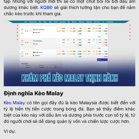
tạp nhưng với người mới thì sẽ có một chút bối rối bởi dấu âm
dương khác biệt.
KQBĐ
sẽ giải thích tường tận cho bạn để nắm
chắc kèo trước khi tham gia.
Định nghĩa Kèo Malay
Kèo Malay
có tên gọi đầy đủ là kèo Malaysia được biết đến với
tỷ lệ hiển thị tiền cược trong bóng đá. Bạn sẽ thấy điểm khác
biệt của kẻo này với dấu âm và dương phía trước con số tỷ lệ, từ
đó người chơi sẽ dễ dàng quản lý vốn và chiến lược cược hơn.
Ví dụ: