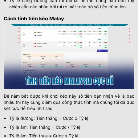
Tỷ lệ càng dương cao thì đổi lại tiền lời càng hấp dẫn tuy
nhiên cần cân nhắc bởi rủi ro mất toàn bộ số tiền cũng lớn.
Cách tính tiền kèo Malay
Để nắm bắt được khi chơi kèo này số tiền bạn nhận về là bao
nhiêu thì hãy cùng điểm qua công thức tính mà chúng tôi đã đúc
kết cực dễ hiểu như sau:
Tỷ lệ dương: Tiền thắng = Cược x Tỷ lệ
Tỷ lệ âm: Tiền thắng = Cược / Tỷ lệ
Tỷ lệ âm: Tiền thua = Cược x Tỷ lệ