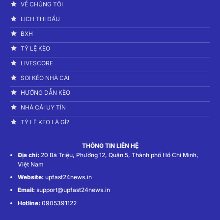
VỀ CHÚNG TÔI
LỊCH THI ĐẤU
BXH
TỶ LỆ KÈO
LIVESCORE
SOI KÈO NHÀ CÁI
HƯỚNG DẪN KÈO
NHÀ CÁI UY TÍN
TỶ LỆ KÈO LÀ GÌ?
THÔNG TIN LIÊN HỆ
Địa chỉ:
20 Bà Triệu, Phường 12, Quận 5, Thành phố Hồ Chí Minh,
Việt Nam
Website:
upfast24news.in
Email:
support@upfast24news.in
Hotline:
0905391122