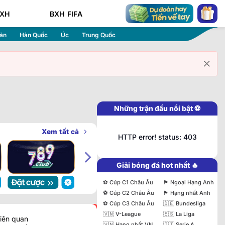
BXH
BXH FIFA
ản
Hàn Quốc
Úc
Trung Quốc
Những trận đấu nổi bật ⚽️
Xem tất cả
HTTP error! status: 403
Giải bóng đá hot nhất 🔥
⚽️ Cúp C1 Châu Âu
🏴󠁧󠁢󠁥󠁮󠁧󠁿 Ngoại Hạng Anh
⚽️ Cúp C2 Châu Âu
🏴󠁧󠁢󠁥󠁮󠁧󠁿 Hạng nhất Anh
⚽️ Cúp C3 Châu Âu
🇩🇪 Bundesliga
🇻🇳 V-League
🇪🇸 La Liga
liên quan
🇻🇳 Hạng nhất VN
🇮🇹 Serie A