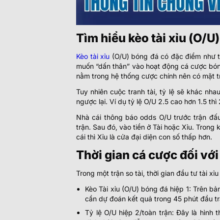
Tìm hiểu kèo tài xỉu (O/U
Kèo tài xỉu
(O/U) bóng đá có đặc điểm như thế
muốn “dấn thân” vào hoạt động cá cược bóng 
nằm trong hệ thống cược chính nên có mặt tro
Tuy nhiên cuộc tranh tài, tỷ lệ sẽ khác nh
ngược lại. Ví dụ tỷ lệ O/U 2.5 cao hơn 1.5 th
Nhà cái thông báo odds O/U trước trận đấ
trận. Sau đó, vào tiền ở Tài hoặc Xỉu. Trong 
cái thì Xỉu là cửa đại diện con số thấp hơn.
Thời gian cá cược đối với 
Trong một trận so tài, thời gian đầu tư tài x
Kèo Tài xỉu (O/U) bóng đá hiệp 1: Trên bản
cần dự đoán kết quả trong 45 phút đầu tr
Tỷ lệ O/U hiệp 2/toàn trận: Đây là hìn