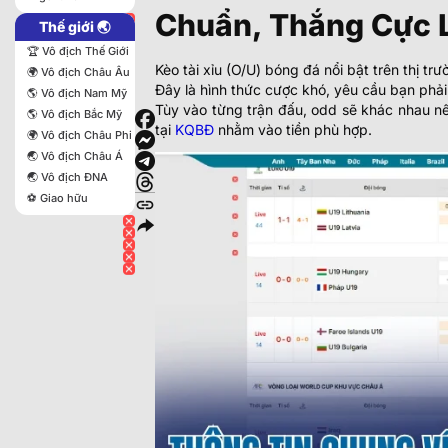
Chuẩn, Thắng Cực 
Thế giới 🌏
🏆 Vô địch Thế Giới
Kèo tài xỉu (O/U) bóng đá nổi bật trên thị tr
🌍️ Vô địch Châu Âu
Đây là hình thức cược khó, yêu cầu bạn phải
🌎️️ Vô địch Nam Mỹ
Tùy vào từng trận đấu, odd sẽ khác nhau nê
🌎️ Vô địch Bắc Mỹ
tại
KQBĐ
nhằm vào tiền phù hợp.
🌍️️ Vô địch Châu Phi
🌏️️ Vô địch Châu Á
🌏️️ Vô địch ĐNA
⚽️️️ Giao hữu