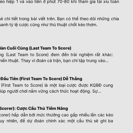
o hiệp 1 và vào tiền ở phút 70-80 khi tham gia tài xỉu toàn
 chi tiết trong bài viết trên. Bạn có thể theo dõi những chia
uanh tỷ lệ cược cũng như thủ thuật chốt kèo thơm.
Bàn Cuối Cùng (Last Team To Score)
ng (Last Team to Score) đem đến trải nghiệm rất khác:
iến thuật. Thay vì đoán cả trận, bạn chỉ tập trung vào...
 Đầu Tiên (First Team To Score) Dễ Thắng
n (First Team to Score) là một loại cược được KQBĐ cung
 giúp người chơi nắm vững cách thức hoạt động. Sự...
k Scorer): Cược Cầu Thủ Tiềm Năng
 Scorer) hấp dẫn bởi mức thưởng cao gấp nhiều lần các kèo
uy nhiên, để dự đoán chính xác một cầu thủ sẽ ghi ba