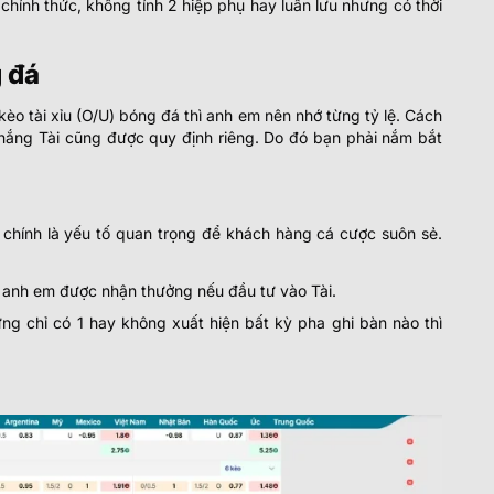
 chính thức, không tính 2 hiệp phụ hay luân lưu nhưng có thời
g đá
kèo tài xỉu (O/U) bóng đá thì anh em nên nhớ từng tỷ lệ. Cách
hắng Tài cũng được quy định riêng. Do đó bạn phải nắm bắt
c chính là yếu tố quan trọng để khách hàng cá cược suôn sẻ.
hì anh em được nhận thưởng nếu đầu tư vào Tài.
g chỉ có 1 hay không xuất hiện bất kỳ pha ghi bàn nào thì