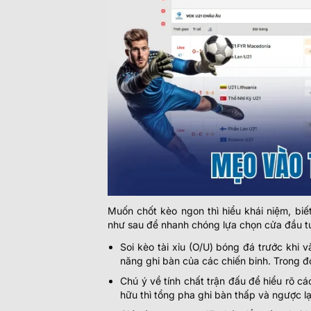
Muốn chốt kèo ngon thì hiểu khái niệm, bi
như sau để nhanh chóng lựa chọn cửa đầu t
Soi kèo tài xỉu (O/U) bóng đá trước khi v
năng ghi bàn của các chiến binh. Trong đó
Chú ý về tính chất trận đấu để hiểu rõ cá
hữu thì tổng pha ghi bàn thấp và ngược lạ