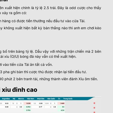
xuất hiện chính là tỷ lệ 2.5 trái. Đây là odd cược cho thấy
p xảy ra gồm có:
ch hàng có được tiền thưởng nếu đầu tư vào cửa Tài.
hay không xuất hiện bất kỳ bàn thắng nào thì anh em chơi kèo
công bố trên bảng tỷ lệ. Dẫu vậy với những trận chiến mà 2 bên
 tài xỉu (O/U) bóng đá này vẫn có thể xuất hiện.
 vào tiền cửa Tài ăn tất cả vốn.
 3 pha ghi bàn thì cược thủ được nhận lại tiền đầu tư.
90 phút 2 bên tranh tài, những thành viên đánh Xỉu ôm tiền.
 xỉu đỉnh cao