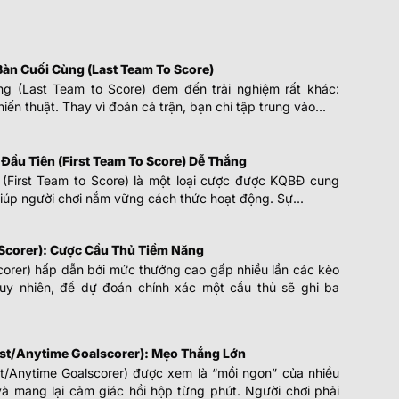
Bàn Cuối Cùng (Last Team To Score)
ng (Last Team to Score) đem đến trải nghiệm rất khác:
iến thuật. Thay vì đoán cả trận, bạn chỉ tập trung vào...
 Đầu Tiên (First Team To Score) Dễ Thắng
n (First Team to Score) là một loại cược được KQBĐ cung
 giúp người chơi nắm vững cách thức hoạt động. Sự...
k Scorer): Cược Cầu Thủ Tiềm Năng
 Scorer) hấp dẫn bởi mức thưởng cao gấp nhiều lần các kèo
uy nhiên, để dự đoán chính xác một cầu thủ sẽ ghi ba
rst/Anytime Goalscorer): Mẹo Thắng Lớn
st/Anytime Goalscorer) được xem là “mồi ngon” của nhiều
và mang lại cảm giác hồi hộp từng phút. Người chơi phải