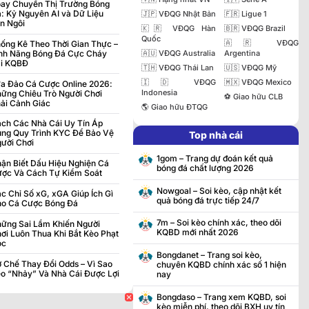
ay Chuyển Thị Trường Bóng
: Kỷ Nguyên AI và Dữ Liệu
🇯🇵 VĐQG Nhật Bản
🇫🇷 Ligue 1
n Ngôi
🇰🇷 VĐQG Hàn
🇧🇷 VĐQG Brazil
Quốc
🇦🇷 VĐQG
ống Kê Theo Thời Gian Thực –
nh Năng Bóng Đá Cực Cháy
🇦🇺 VĐQG Australia
Argentina
i KQBĐ
🇹🇭 VĐQG Thái Lan
🇺🇸 VĐQG Mỹ
🇮🇩 VĐQG
🇲🇽 VĐQG Mexico
a Đảo Cá Cược Online 2026:
Indonesia
ững Chiêu Trò Người Chơi
⚽️ Giao hữu CLB
ải Cảnh Giác
🌎 Giao hữu ĐTQG
ch Các Nhà Cái Uy Tín Áp
ng Quy Trình KYC Để Bảo Vệ
Top nhà cái
ười Chơi
1gom – Trang dự đoán kết quả
ận Biết Dấu Hiệu Nghiện Cá
bóng đá chất lượng 2026
ợc Và Cách Tự Kiểm Soát
Nowgoal – Soi kèo, cập nhật kết
c Chỉ Số xG, xGA Giúp Ích Gì
quả bóng đá trực tiếp 24/7
o Cá Cược Bóng Đá
7m – Soi kèo chính xác, theo dõi
ững Sai Lầm Khiến Người
KQBD mới nhất 2026
ơi Luôn Thua Khi Bắt Kèo Phạt
óc
Bongdanet – Trang soi kèo,
 Chế Thay Đổi Odds – Vì Sao
chuyên KQBD chính xác số 1 hiện
o “Nhảy” Và Nhà Cái Được Lợi
nay
Bongdaso – Trang xem KQBD, soi
kèo miễn phí, theo dõi BXH uy tín