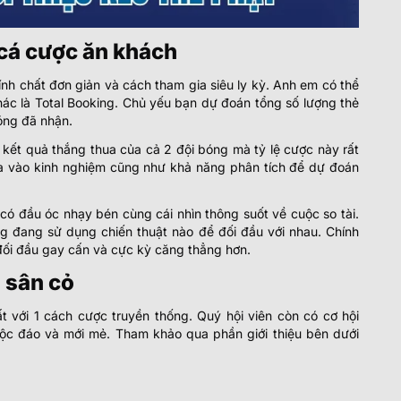
 cá cược ăn khách
ính chất đơn giản và cách tham gia siêu ly kỳ. Anh em có thể
hác là Total Booking. Chủ yếu bạn dự đoán tổng số lượng thẻ
óng đã nhận.
kết quả thắng thua của cả 2 đội bóng mà tỷ lệ cược này rất
ựa vào kinh nghiệm cũng như khả năng phân tích để dự đoán
có đầu óc nhạy bén cùng cái nhìn thông suốt về cuộc so tài.
g đang sử dụng chiến thuật nào để đối đầu với nhau. Chính
đối đầu gay cấn và cực kỳ căng thẳng hơn.
n sân cỏ
t với 1 cách cược truyền thống. Quý hội viên còn có cơ hội
 độc đáo và mới mẻ. Tham khảo qua phần giới thiệu bên dưới