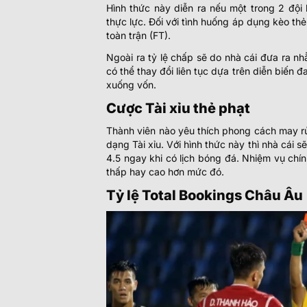
Hình thức này diễn ra nếu một trong 2 độ
thực lực. Đối với tình huống áp dụng kèo th
toàn trận (FT).
Ngoài ra tỷ lệ chấp sẽ do nhà cái đưa ra nh
có thể thay đổi liên tục dựa trên diễn biến 
xuống vốn.
Cược Tài xỉu thẻ phạt
Thành viên nào yêu thích phong cách may rủi
dạng Tài xỉu. Với hình thức này thì nhà cái 
4.5 ngay khi có lịch bóng đá. Nhiệm vụ chí
thấp hay cao hơn mức đó.
Tỷ lệ Total Bookings Châu Âu