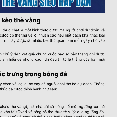
 kèo thẻ vàng
t, thực chất là một hình thức cược mà người chơi dự đoán về
cược có thể thu về lợi nhuận cao nếu biết cách khai thác loại
 hình này được rất nhiều bet thủ quan tâm mỗi ngày nhờ vào
ần chú ý đến kết quả chung cuộc hay số bàn thắng ghi được
o, am hiểu về phong cách thi đấu thì tỷ lệ thắng của bạn mới
ặc trưng trong bóng đá
tùy chọn về loại cược này để người chơi tha hồ dự đoán. Thông
thức cá cược thịnh hành như sau:
tài/xỉu thẻ vàng), nơi nhà cái sẽ công bố một ngưỡng cụ thể
c vào tài (Over) và tổng số thẻ thực tế vượt qua ngưỡng đó,
u (Under) và tổng số thẻ ít hơn hoặc bằng ngưỡng thì bạn sẽ