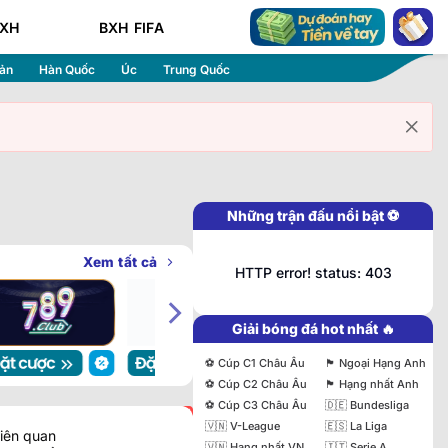
BXH
BXH FIFA
ản
Hàn Quốc
Úc
Trung Quốc
Những trận đấu nổi bật ⚽️
Xem tất cả
HTTP error! status: 403
Giải bóng đá hot nhất 🔥
⚽️ Cúp C1 Châu Âu
🏴󠁧󠁢󠁥󠁮󠁧󠁿 Ngoại Hạng Anh
⚽️ Cúp C2 Châu Âu
🏴󠁧󠁢󠁥󠁮󠁧󠁿 Hạng nhất Anh
⚽️ Cúp C3 Châu Âu
🇩🇪 Bundesliga
🇻🇳 V-League
🇪🇸 La Liga
liên quan
🇻🇳 Hạng nhất VN
🇮🇹 Serie A