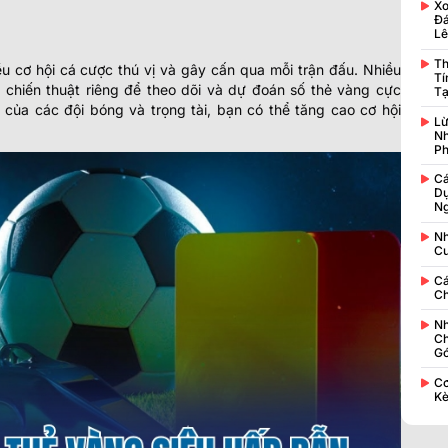
Xo
Đá
Lê
Th
u cơ hội cá cược thú vị và gây cấn qua mỗi trận đấu. Nhiều
Tí
 chiến thuật riêng để theo dõi và dự đoán số thẻ vàng cực
Tạ
của các đội bóng và trọng tài, bạn có thể tăng cao cơ hội
Lừ
Nh
Ph
Cá
Dụ
Ng
Nh
Cư
Cá
Ch
Nh
Ch
G
Cơ
Kè