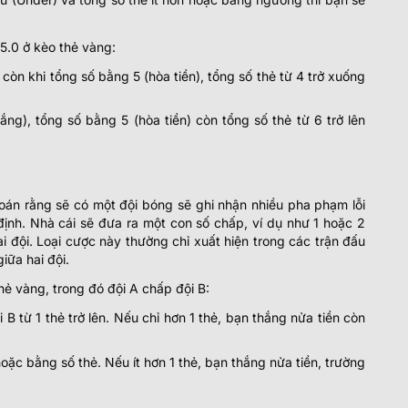
 5.0 ở kèo thẻ vàng:
, còn khi tổng số bằng 5 (hòa tiền), tổng số thẻ từ 4 trở xuống
ắng), tổng số bằng 5 (hòa tiền) còn tổng số thẻ từ 6 trở lên
oán rằng sẽ có một đội bóng sẽ ghi nhận nhiều pha phạm lỗi
định. Nhà cái sẽ đưa ra một con số chấp, ví dụ như 1 hoặc 2
 đội. Loại cược này thường chỉ xuất hiện trong các trận đấu
iữa hai đội.
thẻ vàng, trong đó đội A chấp đội B:
 B từ 1 thẻ trở lên. Nếu chỉ hơn 1 thẻ, bạn thắng nửa tiền còn
hoặc bằng số thẻ. Nếu ít hơn 1 thẻ, bạn thắng nửa tiền, trường