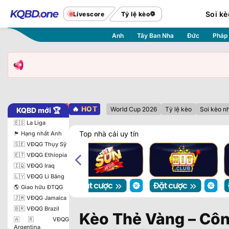
Bỏ
Soi kè
Livescore
Tỷ lệ kèo
qua
nội
Anh
Tây Ban Nha
Đức
Pháp
dung
🔥
HOT
World Cup 2026
Tỷ lệ kèo
Soi kèo n
KQBD mới 🏆
🇪🇸 La Liga
Top nhà cái uy tín
🏴󠁧󠁢󠁥󠁮󠁧󠁿 Hạng nhất Anh
🇸🇪 VĐQG Thụy Sỹ
🇪🇹 VĐQG Ethiopia
🇮🇶 VĐQG Iraq
🇱🇾 VĐQG Li Băng
🌎 Giao hữu ĐTQG
🇯🇲 VĐQG Jamaica
🇧🇷 VĐQG Brazil
Kèo Thẻ Vàng – Cô
🇦🇷 VĐQG
Argentina