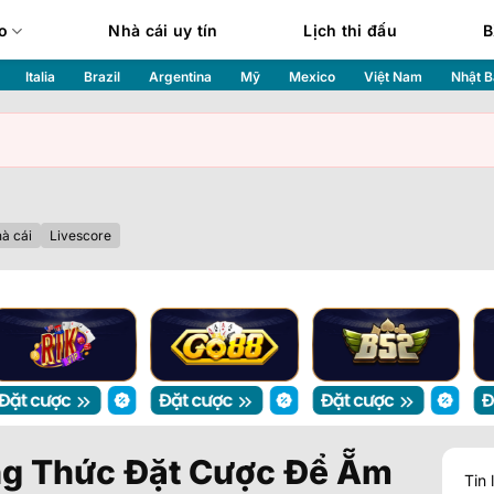
o
Nhà cái uy tín
Lịch thi đấu
Italia
Brazil
Argentina
Mỹ
Mexico
Việt Nam
Nhật B
hà cái
Livescore
ng Thức Đặt Cược Để Ẵm
Tin 