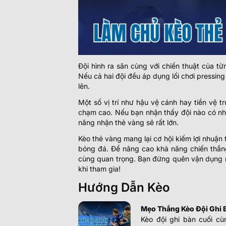
Đội hình ra sân cùng với chiến thuật của t
Nếu cả hai đội đều áp dụng lối chơi pressin
lên.
Một số vị trí như hậu vệ cánh hay tiền vệ 
chạm cao. Nếu bạn nhận thấy đội nào có nhữ
năng nhận thẻ vàng sẽ rất lớn.
Kèo thẻ vàng mang lại cơ hội kiếm lợi nhuận 
bóng đá. Để nâng cao khả năng chiến thắng, v
cùng quan trọng. Bạn đừng quên vận dụng 
khi tham gia!
Hướng Dẫn Kèo
Mẹo Thắng Kèo Đội Ghi 
Kèo đội ghi bàn cuối cù