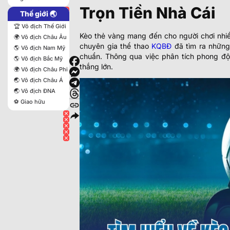
Trọn Tiền Nhà Cái
Thế giới 🌏
🏆 Vô địch Thế Giới
Kèo thẻ vàng mang đến cho người chơi nhiề
🌍️ Vô địch Châu Âu
chuyên gia thể thao
KQBĐ
đã tìm ra những
🌎️️ Vô địch Nam Mỹ
chuẩn. Thông qua việc phân tích phong độ 
🌎️ Vô địch Bắc Mỹ
thắng lớn.
🌍️️ Vô địch Châu Phi
🌏️️ Vô địch Châu Á
🌏️️ Vô địch ĐNA
⚽️️️ Giao hữu