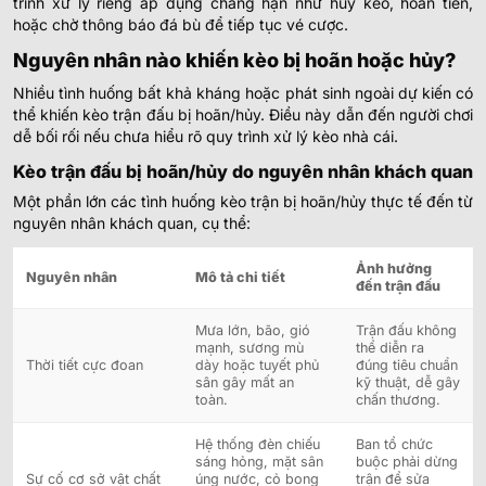
trình xử lý riêng áp dụng chẳng hạn như hủy kèo, hoàn tiền,
hoặc chờ thông báo đá bù để tiếp tục vé cược.
Nguyên nhân nào khiến kèo bị hoãn hoặc hủy?
Nhiều tình huống bất khả kháng hoặc phát sinh ngoài dự kiến có
thể khiến kèo trận đấu bị hoãn/hủy. Điều này dẫn đến người chơi
dễ bối rối nếu chưa hiểu rõ quy trình xử lý kèo nhà cái.
Kèo trận đấu bị hoãn/hủy do nguyên nhân khách quan
Một phần lớn các tình huống kèo trận bị hoãn/hủy thực tế đến từ
nguyên nhân khách quan, cụ thể:
Ảnh hưởng
Nguyên nhân
Mô tả chi tiết
đến trận đấu
Mưa lớn, bão, gió
Trận đấu không
mạnh, sương mù
thể diễn ra
Thời tiết cực đoan
dày hoặc tuyết phủ
đúng tiêu chuẩn
sân gây mất an
kỹ thuật, dễ gây
toàn.
chấn thương.
Hệ thống đèn chiếu
Ban tổ chức
sáng hỏng, mặt sân
buộc phải dừng
Sự cố cơ sở vật chất
úng nước, cỏ bong
trận để sửa