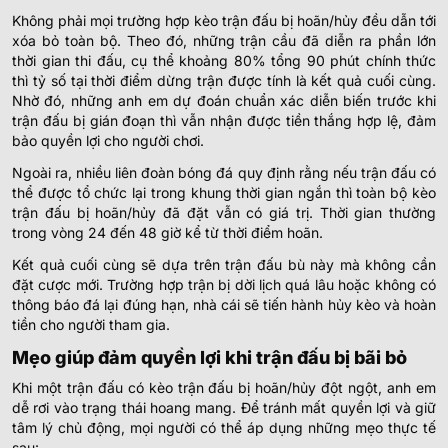
Không phải mọi trường hợp kèo trận đấu bị hoãn/hủy đều dẫn tới
xóa bỏ toàn bộ. Theo đó, những trận cầu đã diễn ra phần lớn
thời gian thi đấu, cụ thể khoảng 80% tổng 90 phút chính thức
thì tỷ số tại thời điểm dừng trận được tính là kết quả cuối cùng.
Nhờ đó, những anh em dự đoán chuẩn xác diễn biến trước khi
trận đấu bị gián đoạn thì vẫn nhận được tiền thắng hợp lệ, đảm
bảo quyền lợi cho người chơi.
Ngoài ra, nhiều liên đoàn bóng đá quy định rằng nếu trận đấu có
thể được tổ chức lại trong khung thời gian ngắn thì toàn bộ kèo
trận đấu bị hoãn/hủy đã đặt vẫn có giá trị. Thời gian thường
trong vòng 24 đến 48 giờ kể từ thời điểm hoãn.
Kết quả cuối cùng sẽ dựa trên trận đấu bù này mà không cần
đặt cược mới. Trường hợp trận bị dời lịch quá lâu hoặc không có
thông báo đá lại đúng hạn, nhà cái sẽ tiến hành hủy kèo và hoàn
tiền cho người tham gia.
Mẹo giúp đảm quyền lợi khi trận đấu bị bãi bỏ
Khi một trận đấu có kèo trận đấu bị hoãn/hủy đột ngột, anh em
dễ rơi vào trạng thái hoang mang. Để tránh mất quyền lợi và giữ
tâm lý chủ động, mọi người có thể áp dụng những mẹo thực tế
sau: