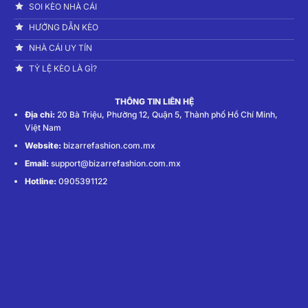
SOI KÈO NHÀ CÁI
HƯỚNG DẪN KÈO
NHÀ CÁI UY TÍN
TỶ LỆ KÈO LÀ GÌ?
THÔNG TIN LIÊN HỆ
Địa chỉ:
20 Bà Triệu, Phường 12, Quận 5, Thành phố Hồ Chí Minh,
Việt Nam
Website:
bizarrefashion.com.mx
Email:
support@bizarrefashion.com.mx
Hotline:
0905391122