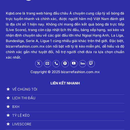
Kqbd.one là trang web hàng đầu châu Á chuyên cung cấp tỷ số bóng đá
trực tuyến nhanh và chính xác, được người hâm mộ Việt Nam đánh giá
là địa chỉ số 1 hiện nay. Không chỉ mang đến kết quả bóng đá trực tiếp
(Live Score), trang còn cập nhật lịch thi đấu, bảng xếp hạng, soi kèo và
nhận định chuyên sâu về các giải đấu lớn như Ngoại Hạng Anh, La Liga,
Bundesliga, Serie A, Ligue 1 cùng nhiều giải khác trên thế giới. Đặc biệt,
bizarrefashion.com.mx còn nổi bật với tỷ lệ kèo miễn phí, dễ hiểu và độ
chính xác gần như tuyệt đối, hỗ trợ người chơi đưa ra lựa chọn chuẩn
xác nhất.
Copyright © 2025 bizarrefashion.com.mx
LIÊN KẾT NHANH
VỀ CHÚNG TÔI
LỊCH THI ĐẤU
BXH
TỶ LỆ KÈO
LIVESCORE