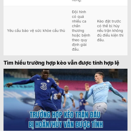
Đội hình
có quá
nhiều ca
Kèo đặt trước
chấn
có thể bị hủy
Yêu cầu bảo vệ sức khỏe cầu thủ
thương
nếu trận không
hoặc bệnh
đủ điều kiện thi
theo quy
đấu.
định giải
đấu.
Tìm hiểu trường hợp kèo vẫn được tính hợp lệ