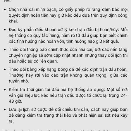
Chọn nhà cái minh bạch, có giấy phép rõ ràng đảm bảo mọi
quyết định hoàn tiền hay giữ kèo đều dựa trên quy định công
khai.
Đọc kỹ phần điều khoản xử lý kèo trận đấu bị hoãn/hủy: Mỗi
hệ thống có quy tắc riêng, nắm rõ từ đầu giúp bạn biết chính
xác tình huống nào hoàn vốn, tình huống nào giữ kết quả.
Theo dõi thông báo chính thức của nhà cái, bởi các nền tảng
chuyên nghiệp sẽ sớm cập nhật nhanh những thay đổi lịch thi
đấu hoặc sự cố liên quan.
Theo dõi bảng xếp hạng bóng đá để xác định trận đấu hoãn.
Thường hay rơi vào các trận không quan trọng, giữa các
tuyển nhỏ.
Kiểm tra thời gian tái đấu mà hệ thống áp dụng: Một số nơi
vẫn giữ hiệu lực kèo nếu trận đấu được tổ chức lại trong 24-
48 giờ.
Lưu lại lịch sử cược để đối chiếu khi cần, cách này giúp bạn
dễ dàng kiểm tra trạng thái kèo và phát hiện sai sót nếu xảy
ra.