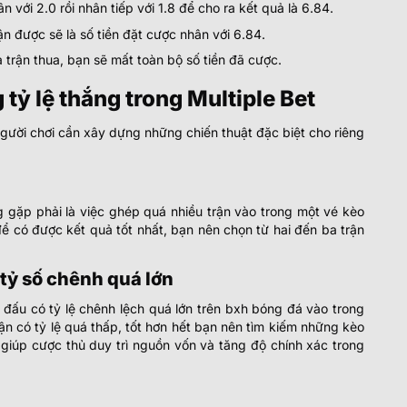
ân với 2.0 rồi nhân tiếp với 1.8 để cho ra kết quả là 6.84.
n được sẽ là số tiền đặt cược nhân với 6.84.
a trận thua, bạn sẽ mất toàn bộ số tiền đã cược.
tỷ lệ thắng trong Multiple Bet
gười chơi cần xây dựng những chiến thuật đặc biệt cho riêng
 gặp phải là việc ghép quá nhiều trận vào trong một vé kèo
ể có được kết quả tốt nhất, bạn nên chọn từ hai đến ba trận
tỷ số chênh quá lớn
đấu có tỷ lệ chênh lệch quá lớn trên bxh bóng đá vào trong
ận có tỷ lệ quá thấp, tốt hơn hết bạn nên tìm kiếm những kèo
giúp cược thủ duy trì nguồn vốn và tăng độ chính xác trong