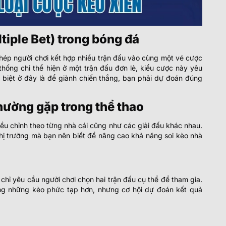
tiple Bet) trong bóng đá
 phép người chơi kết hợp nhiều trận đấu vào cùng một vé cược
thống chỉ thể hiện ở một trận đấu đơn lẻ, kiểu cược này yêu
c biệt ở đây là để giành chiến thắng, bạn phải dự đoán đúng
thường gặp trong thể thao
ều chỉnh theo từng nhà cái cũng như các giải đấu khác nhau.
thị trường mà bạn nên biết để nâng cao khả năng soi kèo nhà
 chỉ yêu cầu người chơi chọn hai trận đấu cụ thể để tham gia.
ng những kèo phức tạp hơn, nhưng cơ hội dự đoán kết quả