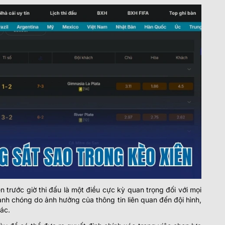
ên trước giờ thi đấu là một điều cực kỳ quan trọng đối với mọi
hanh chóng do ảnh hưởng của thông tin liên quan đến đội hình,
ác.