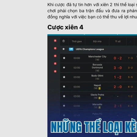
Khi cược đã tự tin hơn với xiên 2 thì thể lo
chơi phải chọn ba trận đấu và đưa ra phán
đồng nghĩa với việc bạn có thể thu về lợi nhu
Cược xiên 4