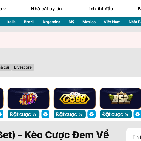
o
Nhà cái uy tín
Lịch thi đấu
Italia
Brazil
Argentina
Mỹ
Mexico
Việt Nam
Nhật B
hà cái
Livescore
 Bet) – Kèo Cược Đem Về
Tin 