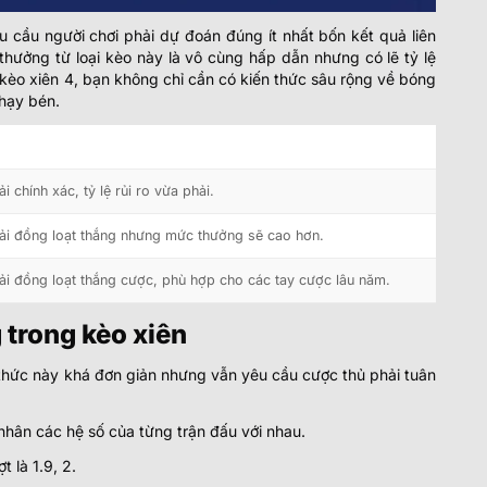
u cầu người chơi phải dự đoán đúng ít nhất bốn kết quả liên
n thưởng từ loại kèo này là vô cùng hấp dẫn nhưng có lẽ tỷ lệ
ở kèo xiên 4, bạn không chỉ cần có kiến thức sâu rộng về bóng
hạy bén.
 chính xác, tỷ lệ rủi ro vừa phải.
ải đồng loạt thắng nhưng mức thưởng sẽ cao hơn.
ải đồng loạt thắng cược, phù hợp cho các tay cược lâu năm.
g trong kèo xiên
nh thức này khá đơn giản nhưng vẫn yêu cầu cược thủ phải tuân
nhân các hệ số của từng trận đấu với nhau.
t là 1.9, 2.