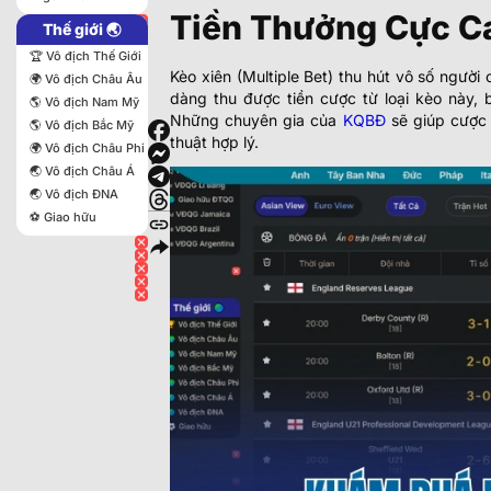
Tiền Thưởng Cực C
Thế giới 🌏
🏆 Vô địch Thế Giới
Kèo xiên (Multiple Bet) thu hút vô số người
🌍️ Vô địch Châu Âu
dàng thu được tiền cược từ loại kèo này,
🌎️️ Vô địch Nam Mỹ
Những chuyên gia của
KQBĐ
sẽ giúp cược 
🌎️ Vô địch Bắc Mỹ
thuật hợp lý.
🌍️️ Vô địch Châu Phi
🌏️️ Vô địch Châu Á
🌏️️ Vô địch ĐNA
⚽️️️ Giao hữu