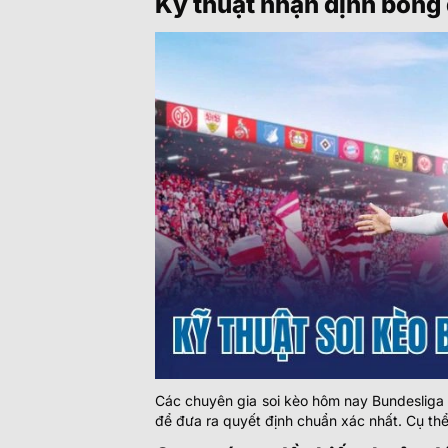
Kỹ thuật nhận định bóng
Các chuyên gia soi kèo hôm nay Bundesliga h
để đưa ra quyết định chuẩn xác nhất. Cụ thể