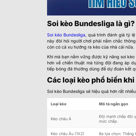
Soi kèo Bundesliga là gì?
Soi kèo Bundesliga
, quá trình đánh giá tỷ 
này đòi hỏi người chơi phải nắm chắc thông 
còn có cả xu hướng ra kèo của nhà cái nữa.
Khi mà bạn nắm vững được kỹ năng soi kèo Bu
hơn về chiến thuật mà từng đội đang áp d
tiếp bóng đá thường dùng để dự đoán kết qu
Các loại kèo phổ biến khi
Soi kèo Bundesliga sẽ hiệu quả hơn rất nhiều
Loại kèo
Mô tả ngắn gọn
Đội mạnh chấp đội y
Kèo châu Á
mức chấp.
Kèo châu Âu (1X2)
Ba lựa chọn: Thắng