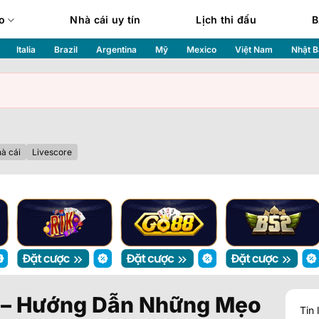
o
Nhà cái uy tín
Lịch thi đấu
Italia
Brazil
Argentina
Mỹ
Mexico
Việt Nam
Nhật B
hà cái
Livescore
a – Hướng Dẫn Những Mẹo
Tin 