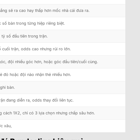
ắng sẽ ra cao hay thấp hơn mốc nhà cái đưa ra.
c số bàn trong từng hiệp riêng biệt.
tỷ số đầu tiên trong trận.
 cuối trận, odds cao nhưng rủi ro lớn.
óc, đội nhiều góc hơn, hoặc góc đầu tiên/cuối cùng.
ẻ đỏ hoặc đội nào nhận thẻ nhiều hơn.
ghi bàn.
rận đang diễn ra, odds thay đổi liên tục.
 cách 1X2, chỉ có 3 lựa chọn nhưng chấp sâu hơn.
ợc xâu,