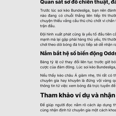
Quan sát sơ đồ chiến thuật, 
Trước lúc soi kèo Bundesliga, bạn nên đánh
nào đang có chuỗi thắng liên tiếp thì thư
chuyện thiếu vắng cầu thủ chủ chốt vì chấn 
trận đấu.
Đội hình xuất phát cũng là yếu tố đầu tiên 
mạnh mà lại gặp phải hàng thủ yếu, thì thườn
chơi theo dõi bóng đá trực tiếp sẽ dễ nhận r
Nắm bắt hệ số biến động Odds
Bảng tỷ lệ cứ thay đổi liên tục trước giờ 
cược của đám đông. Lúc soi kèo Bundesliga,
Nếu thấy kèo châu Á giảm nhẹ, thì rất có t
chuyên gia hay khuyên là đừng vội vàng quy
thông tin từ việc xem bóng đá trực tuyến để 
Tham khảo ví dụ và nhận 
Để giúp người đọc nắm rõ cách áp dụng th
cùng nhận định từ chuyên gia một cách kho