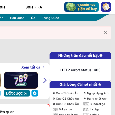
BXH
BXH FIFA
ản
Hàn Quốc
Úc
Trung Quốc
Những trận đấu nổi bật ⚽️
Xem tất cả
HTTP error! status: 403
Giải bóng đá hot nhất 🔥
⚽️ Cúp C1 Châu Âu
🏴󠁧󠁢󠁥󠁮󠁧󠁿 Ngoại Hạng Anh
⚽️ Cúp C2 Châu Âu
🏴󠁧󠁢󠁥󠁮󠁧󠁿 Hạng nhất Anh
⚽️ Cúp C3 Châu Âu
🇩🇪 Bundesliga
🇻🇳 V-League
🇪🇸 La Liga
liên quan
🇻🇳 Hạng nhất VN
🇮🇹 Serie A