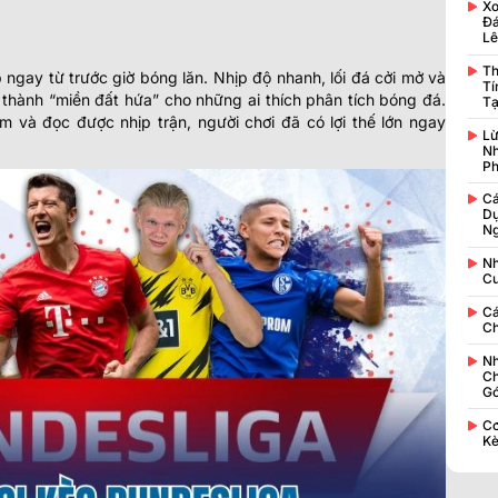
Xo
Đá
Lê
Th
 ngay từ trước giờ bóng lăn. Nhịp độ nhanh, lối đá cởi mở và
Tí
rở thành “miền đất hứa” cho những ai thích phân tích bóng đá.
Tạ
m và đọc được nhịp trận, người chơi đã có lợi thế lớn ngay
Lừ
Nh
Ph
Cá
Dụ
Ng
Nh
Cư
Cá
Ch
Nh
Ch
G
Cơ
Kè