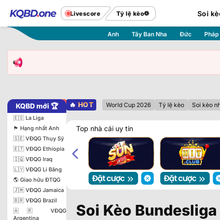
Bỏ
Soi kè
Livescore
Tỷ lệ kèo
qua
nội
Anh
Tây Ban Nha
Đức
Pháp
dung
🔥
HOT
World Cup 2026
Tỷ lệ kèo
Soi kèo n
KQBD mới 🏆
🇪🇸 La Liga
Top nhà cái uy tín
🏴󠁧󠁢󠁥󠁮󠁧󠁿 Hạng nhất Anh
🇸🇪 VĐQG Thụy Sỹ
🇪🇹 VĐQG Ethiopia
🇮🇶 VĐQG Iraq
🇱🇾 VĐQG Li Băng
🌎 Giao hữu ĐTQG
🇯🇲 VĐQG Jamaica
🇧🇷 VĐQG Brazil
Soi Kèo Bundeslig
🇦🇷 VĐQG
Argentina