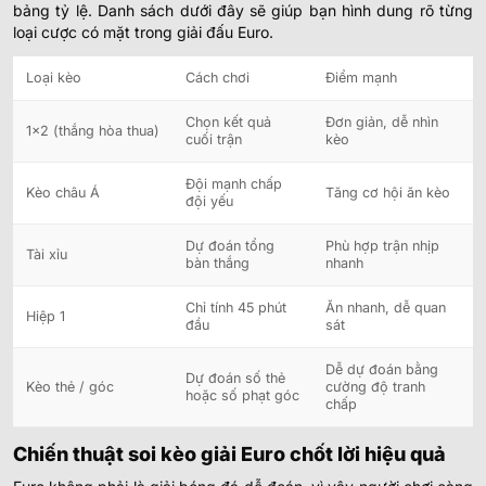
bảng tỷ lệ. Danh sách dưới đây sẽ giúp bạn hình dung rõ từng
loại cược có mặt trong giải đấu Euro.
Loại kèo
Cách chơi
Điểm mạnh
Chọn kết quả
Đơn giản, dễ nhìn
1×2 (thắng hòa thua)
cuối trận
kèo
Đội mạnh chấp
Kèo châu Á
Tăng cơ hội ăn kèo
đội yếu
Dự đoán tổng
Phù hợp trận nhịp
Tài xỉu
bàn thắng
nhanh
Chỉ tính 45 phút
Ăn nhanh, dễ quan
Hiệp 1
đầu
sát
Dễ dự đoán bằng
Dự đoán số thẻ
Kèo thẻ / góc
cường độ tranh
hoặc số phạt góc
chấp
Chiến thuật soi kèo giải Euro chốt lời hiệu quả