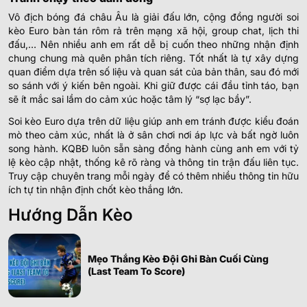
Vô địch bóng đá châu Âu là giải đấu lớn, cộng đồng người soi
kèo Euro bàn tán rôm rả trên mạng xã hội, group chat, lịch thi
đấu,… Nên nhiều anh em rất dễ bị cuốn theo những nhận định
chung chung mà quên phân tích riêng. Tốt nhất là tự xây dựng
quan điểm dựa trên số liệu và quan sát của bản thân, sau đó mới
so sánh với ý kiến bên ngoài. Khi giữ được cái đầu tỉnh táo, bạn
sẽ ít mắc sai lầm do cảm xúc hoặc tâm lý “sợ lạc bầy”.
Soi kèo Euro dựa trên dữ liệu giúp anh em tránh được kiểu đoán
mò theo cảm xúc, nhất là ở sân chơi nơi áp lực và bất ngờ luôn
song hành. KQBĐ luôn sẵn sàng đồng hành cùng anh em với tỷ
lệ kèo cập nhật, thống kê rõ ràng và thông tin trận đấu liên tục.
Truy cập chuyên trang mỗi ngày để có thêm nhiều thông tin hữu
ích tự tin nhận định chốt kèo thắng lớn.
Hướng Dẫn Kèo
Mẹo Thắng Kèo Đội Ghi Bàn Cuối Cùng
(Last Team To Score)