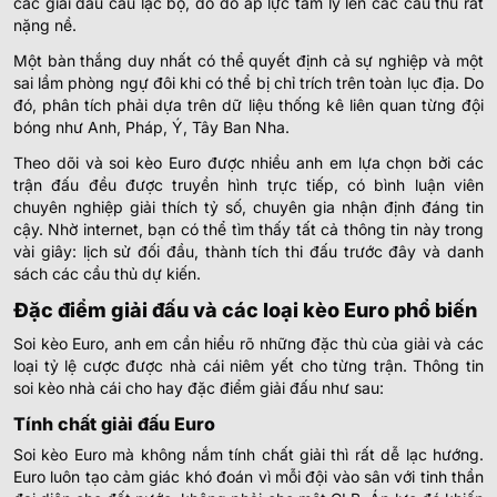
các giải đấu câu lạc bộ, do đó áp lực tâm lý lên các cầu thủ rất
nặng nề.
Một bàn thắng duy nhất có thể quyết định cả sự nghiệp và một
sai lầm phòng ngự đôi khi có thể bị chỉ trích trên toàn lục địa. Do
đó, phân tích phải dựa trên dữ liệu thống kê liên quan từng đội
bóng như Anh, Pháp, Ý, Tây Ban Nha.
Theo dõi và
soi kèo Euro
được nhiều anh em lựa chọn bởi các
trận đấu đều được truyền hình trực tiếp, có bình luận viên
chuyên nghiệp giải thích tỷ số, chuyên gia nhận định đáng tin
cậy. Nhờ internet, bạn có thể tìm thấy tất cả thông tin này trong
vài giây: lịch sử đối đầu, thành tích thi đấu trước đây và danh
sách các cầu thủ dự kiến.
Đặc điểm giải đấu và các loại kèo Euro phổ biến
Soi kèo Euro, anh em cần hiểu rõ những đặc thù của giải và các
loại tỷ lệ cược được nhà cái niêm yết cho từng trận. Thông tin
soi kèo nhà cái cho hay đặc điểm giải đấu như sau:
Tính chất giải đấu Euro
Soi kèo Euro mà không nắm tính chất giải thì rất dễ lạc hướng.
Euro luôn tạo cảm giác khó đoán vì mỗi đội vào sân với tinh thần