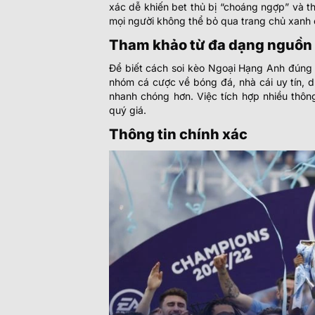
xác dễ khiến bet thủ bị “choáng ngợp” và 
mọi người không thể bỏ qua trang chủ xanh 
Tham khảo từ đa dạng nguồn
Để biết cách soi kèo Ngoại Hạng Anh đúng 
nhóm cá cược về bóng đá, nhà cái uy tín, dữ
nhanh chóng hơn. Việc tích hợp nhiều thông
quý giá.
Thông tin chính xác