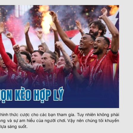
 hình thức cược cho các bạn tham gia. Tuy nhiên không phải
năng và sự am hiểu của người chơi. Vậy nên chúng tôi khuyến
lựa sáng suốt.