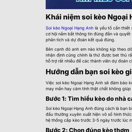
Khái niệm soi kèo Ngoại
Soi kèo Ngoại Hạng Anh
là yếu tố cần thiết
cơ hội nắm bắt thông tin đúng đắn và quyết
phân tích và dự đoán kết quả đúng.
Bên cạnh đó anh em nào không kịp theo dõ
nhận định cũng chính là thứ được bet thủ r
hỗ trợ rất nhiều để các thành viên dự đoán 
Hướng dẫn bạn soi kèo g
Việc soi kèo Ngoại Hạng Anh sẽ đảm bảo kế
may mắn hay cảm tính thật chất không giúp
Bước 1: Tìm hiểu kèo do nhà c
Soi kèo Ngoại Hạng Anh đúng cách là bạn biế
đấu thường xuyên xuất hiện vô số hình thứ
hệ thống cấp kèo trước 3-5 ngày trước lúc m
Bước 2: Chọn đúng kèo thơm