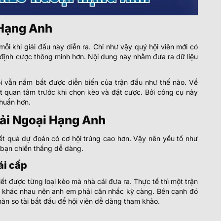
 Hạng Anh
 mỗi khi giải đấu này diễn ra. Chỉ như vậy quý hội viên mới có
 định cược thông minh hơn. Nội dung này nhằm đưa ra dữ liệu
i vẫn nắm bắt được diễn biến của trận đấu như thế nào. Về
ất quan tâm trước khi chọn kèo và đặt cược. Bởi công cụ này
chuẩn hơn.
iải Ngoại Hạng Anh
t quả dự đoán có cơ hội trúng cao hơn. Vậy nên yếu tố như
 bạn chiến thắng dễ dàng.
ái cấp
t được từng loại kèo mà nhà cái đưa ra. Thực tế thì một trận
c khác nhau nên anh em phải cân nhắc kỹ càng. Bên cạnh đó
àn so tài bắt đầu để hội viên dễ dàng tham khảo.