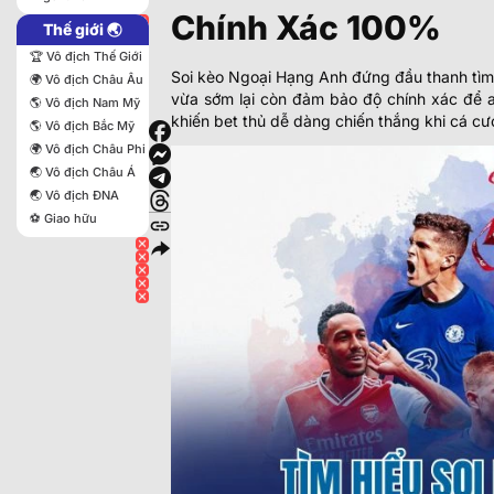
Chính Xác 100%
Thế giới 🌏
🏆 Vô địch Thế Giới
Soi kèo Ngoại Hạng Anh đứng đầu thanh tìm 
🌍️ Vô địch Châu Âu
vừa sớm lại còn đảm bảo độ chính xác để 
🌎️️ Vô địch Nam Mỹ
khiến bet thủ dễ dàng chiến thắng khi cá cư
🌎️ Vô địch Bắc Mỹ
🌍️️ Vô địch Châu Phi
🌏️️ Vô địch Châu Á
🌏️️ Vô địch ĐNA
⚽️️️ Giao hữu