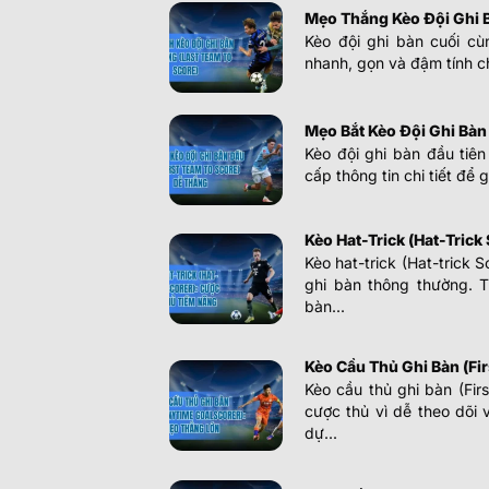
Mẹo Thắng Kèo Đội Ghi 
Kèo đội ghi bàn cuối cù
nhanh, gọn và đậm tính ch
Mẹo Bắt Kèo Đội Ghi Bàn
Kèo đội ghi bàn đầu tiê
cấp thông tin chi tiết để
Kèo Hat-Trick (Hat-Tric
Kèo hat-trick (Hat-trick
ghi bàn thông thường. T
bàn...
Kèo Cầu Thủ Ghi Bàn (Fi
Kèo cầu thủ ghi bàn (Fir
cược thủ vì dễ theo dõi 
dự...