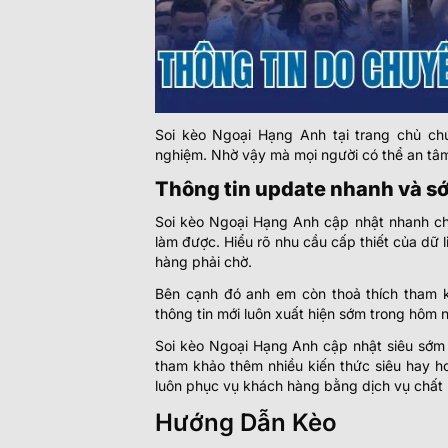
Soi kèo Ngoại Hạng Anh tại trang chủ ch
nghiệm. Nhờ vậy mà mọi người có thể an tâm v
Thông tin update nhanh và s
Soi kèo Ngoại Hạng Anh cập nhật nhanh ch
làm được. Hiểu rõ nhu cầu cấp thiết của dữ 
hàng phải chờ.
Bên cạnh đó anh em còn thoả thích tham k
thông tin mới luôn xuất hiện sớm trong hôm 
Soi kèo Ngoại Hạng Anh cập nhật siêu sớm
tham khảo thêm nhiều kiến thức siêu hay ho
luôn phục vụ khách hàng bằng dịch vụ chất 
Hướng Dẫn Kèo