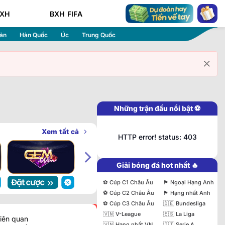
BXH
BXH FIFA
ản
Hàn Quốc
Úc
Trung Quốc
Những trận đấu nổi bật ⚽️
Xem tất cả
HTTP error! status: 403
Giải bóng đá hot nhất 🔥
⚽️ Cúp C1 Châu Âu
🏴󠁧󠁢󠁥󠁮󠁧󠁿 Ngoại Hạng Anh
⚽️ Cúp C2 Châu Âu
🏴󠁧󠁢󠁥󠁮󠁧󠁿 Hạng nhất Anh
⚽️ Cúp C3 Châu Âu
🇩🇪 Bundesliga
🇻🇳 V-League
🇪🇸 La Liga
liên quan
🇻🇳 Hạng nhất VN
🇮🇹 Serie A