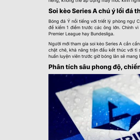
riêng, không thể áp dụng máy móc kinh nghi
Soi kèo Series A chú ý lối đá
Bóng đá Ý nổi tiếng với triết lý phòng ngự 
để kiếm 1 điểm trước các ông lớn. Chính vì 
Premier League hay Bundesliga.
Người mới tham gia soi kèo Series A cần cẩn
chặt chẽ, khả năng trận đấu kết thúc với tỉ 
huấn luyện viên trước giờ bóng lăn sẽ mang 
Phân tích sâu phong độ, chiến