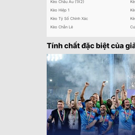
Kèo Châu Âu (1X2)
Kè
Kèo Hiệp 1
Kè
Kèo Tỷ Số Chính Xác
Kè
Kèo Chẵn Lẻ
Cư
Tính chất đặc biệt của giả