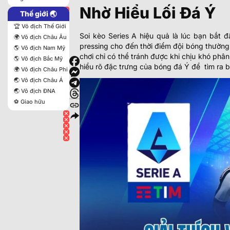
Nhờ Hiểu Lối Đá Ý
Thế giới 🌏
🏆 Vô địch Thế Giới
Soi kèo Series A hiệu quả là lúc bạn bắt 
🌍️ Vô địch Châu Âu
pressing cho đến thời điểm đội bóng thường 
🌎️️ Vô địch Nam Mỹ
chơi chỉ có thể tránh được khi chịu khó phân
🌎️ Vô địch Bắc Mỹ
hiểu rõ đặc trưng của bóng đá Ý để tìm ra 
🌍️️ Vô địch Châu Phi
🌏️️ Vô địch Châu Á
🌏️️ Vô địch ĐNA
⚽️️️ Giao hữu