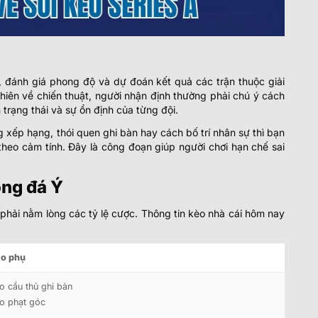
ệ, đánh giá phong độ và dự đoán kết quả các trận thuộc giải
thiên về chiến thuật, người nhận định thường phải chú ý cách
rạng thái và sự ổn định của từng đội.
ng xếp hạng, thói quen ghi bàn hay cách bố trí nhân sự thì bạn
theo cảm tính. Đây là công đoạn giúp người chơi hạn chế sai
óng đá Ý
h phải nằm lòng các tỷ lệ cược. Thông tin kèo nhà cái hôm nay
o phụ
o cầu thủ ghi bàn
o phạt góc