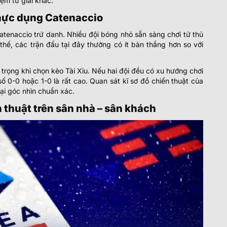
ệm từ giải khác.
 thực dụng Catenaccio
Catenaccio trứ danh. Nhiều đội bóng nhỏ sẵn sàng chơi tử thủ
thế, các trận đấu tại đây thường có ít bàn thắng hơn so với
 trọng khi chọn kèo Tài Xỉu. Nếu hai đội đều có xu hướng chơi
số 0-0 hoặc 1-0 là rất cao. Quan sát kĩ sơ đồ chiến thuật của
lại góc nhìn chuẩn xác.
 thuật trên sân nhà – sân khách