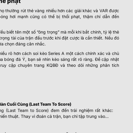
thẻ phạt
h, họ thường rút thẻ vàng nhiều hơn các giải khác và VAR được
óng hơi mạnh cũng có thể bị thổi phạt, thậm chí dẫn đến
ều biết tên một số “ông trọng” mà mỗi khi bắt chính, tỷ lệ thẻ
trọng tài của trận đấu trước khi đặt cược là cần thiết. Nếu đó
 lựa chọn đáng cân nhắc.
iểu rõ hơn cách soi kèo Series A một cách chính xác và chủ
a bóng đá Ý, bạn sẽ nhìn kèo sáng rất rõ ràng. Để cập nhật
truy cập chuyên trang KQBĐ và theo dõi những phân tích
Bàn Cuối Cùng (Last Team To Score)
ng (Last Team to Score) đem đến trải nghiệm rất khác:
iến thuật. Thay vì đoán cả trận, bạn chỉ tập trung vào...