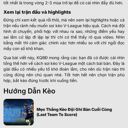
tốt nhất là trong vòng 2-3 mùa trở lại để có cái nhìn đầy đủ hơn.
Xem lại trận đấu và highlights
Đừng chỉ xem kết quả rồi thôi, mà nên xem lại highlights hoặc cả
trận nếu rảnh nếu muốn soi kèo V-League hiệu quả. Cách mà đội
hình di chuyển, phối hợp với nhau ra sao, những điểm yếu hay
sai lầm cứ lặp đi lặp lại thì chỉ có thể thấy rõ qua video. Nhìn
bằng mắt thì cảm giác chính xác hơn nhiều so với chỉ ngồi đọc
mấy con số khô khan.
Qua bài viết này, KQBĐ mong rằng các bạn đã có được cái nhìn
tổng thể hơn về cách soi kèo V-League một cách bài bản. Đây là
giải đấu có nhiều yếu tố khó đoán lắm, cho nên dù trận nào thì
cũng đừng nên chủ quan nhé. Tốt hơn hết nên chọn trận phù
hợp, bắt kèo đúng trước khi xuống tiền.
Hướng Dẫn Kèo
Mẹo Thắng Kèo Đội Ghi Bàn Cuối Cùng
(Last Team To Score)