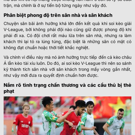
trận, mà chính là ở sự tiến bộ từng ngày như vậy đó.
Phân biệt phong độ trên sân nhà và sân khách
Chuyện sân bãi ảnh hưởng khá lớn đến kết quả khi soi kèo giải
V-League, bởi không phải đội nào cũng giữ được phong độ khi
phải đi xa. Có đội chơi rất máu lửa trên sân nhà, nhưng ra làm
khách thì lại tỏ ra lúng túng, đặc biệt là những sân có mặt cỏ
không đạt chuẩn hoặc thời tiết khắc nghiệt.
Và chính vì điều này mà nó ảnh hưởng trực tiếp đến cả kèo châu
Á lẫn kèo tài xỉu luôn. Do đó, ai soi kèo V-League thì nên so sánh
kỹ thành tích sân nhà với sân khách trong mấy vòng gần nhất,
như vậy mới đưa ra quyết định chuẩn hơn được.
Nắm rõ tình trạng chấn thương và các cầu thủ bị thẻ
phạt