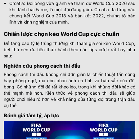
Croatia: Đội bóng vừa giành vé tham dự World Cup 2026 sau
khi đánh bại Faroe, là một đội đáng gờm. Croatia đã từng vào
chung kết World Cup 2018 và bán kết 2022, chứng tỏ bản
lĩnh và kinh nghiệm của mình.
Chiến lược chọn kèo World Cup cực chuẩn
Để tăng cao tỷ lệ trúng thưởng khi tham gia soi kèo World Cup,
bet thủ nên ưu tiên thực hành theo các tips cược rất hay như
sau:
Nghiên cứu phong cách thi đấu
Phong cách thi đấu không chỉ đơn giản là chiến thuật tấn công
hay phòng ngự, mà còn phản ánh cá tính và bản sắc của đội
bóng. Có những đội đá rất khéo léo, trong khi những đội khác có
thể mạnh mẽ hơn. Kiến thức về phong cách thi đấu sẽ giúp
người chơi hiểu rõ hơn về khả năng của từng đội trong trận đấu
cụ thể.
Đánh giá tâm lý, áp lực