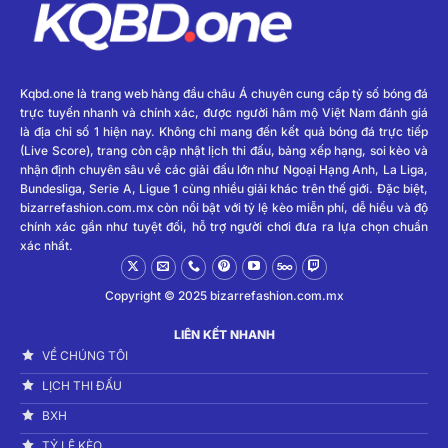
Kqbd.one là trang web hàng đầu châu Á chuyên cung cấp tỷ số bóng đá
trực tuyến nhanh và chính xác, được người hâm mộ Việt Nam đánh giá
là địa chỉ số 1 hiện nay. Không chỉ mang đến kết quả bóng đá trực tiếp
(Live Score), trang còn cập nhật lịch thi đấu, bảng xếp hạng, soi kèo và
nhận định chuyên sâu về các giải đấu lớn như Ngoại Hạng Anh, La Liga,
Bundesliga, Serie A, Ligue 1 cùng nhiều giải khác trên thế giới. Đặc biệt,
bizarrefashion.com.mx còn nổi bật với tỷ lệ kèo miễn phí, dễ hiểu và độ
chính xác gần như tuyệt đối, hỗ trợ người chơi đưa ra lựa chọn chuẩn
xác nhất.
Copyright © 2025 bizarrefashion.com.mx
LIÊN KẾT NHANH
VỀ CHÚNG TÔI
LỊCH THI ĐẤU
BXH
TỶ LỆ KÈO