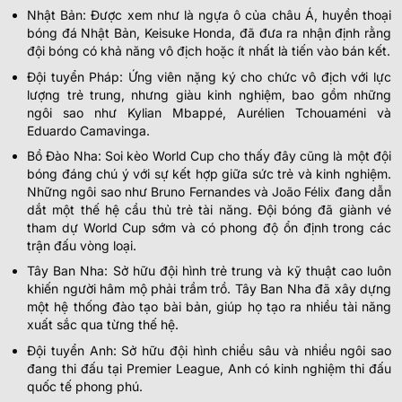
Nhật Bản: Được xem như là ngựa ô của châu Á, huyền thoại
bóng đá Nhật Bản, Keisuke Honda, đã đưa ra nhận định rằng
đội bóng có khả năng vô địch hoặc ít nhất là tiến vào bán kết.
Đội tuyển Pháp: Ứng viên nặng ký cho chức vô địch với lực
lượng trẻ trung, nhưng giàu kinh nghiệm, bao gồm những
ngôi sao như Kylian Mbappé, Aurélien Tchouaméni và
Eduardo Camavinga.
Bồ Đào Nha: Soi kèo World Cup cho thấy đây cũng là một đội
bóng đáng chú ý với sự kết hợp giữa sức trẻ và kinh nghiệm.
Những ngôi sao như Bruno Fernandes và João Félix đang dẫn
dắt một thế hệ cầu thủ trẻ tài năng. Đội bóng đã giành vé
tham dự World Cup sớm và có phong độ ổn định trong các
trận đấu vòng loại.
Tây Ban Nha: Sở hữu đội hình trẻ trung và kỹ thuật cao luôn
khiến người hâm mộ phải trầm trồ. Tây Ban Nha đã xây dựng
một hệ thống đào tạo bài bản, giúp họ tạo ra nhiều tài năng
xuất sắc qua từng thế hệ.
Đội tuyển Anh: Sở hữu đội hình chiều sâu và nhiều ngôi sao
đang thi đấu tại Premier League, Anh có kinh nghiệm thi đấu
quốc tế phong phú.