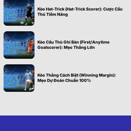
Kèo Hat-Trick (Hat-Trick Scorer): Cược Cầu
Thủ Tiềm Năng
Kèo Cầu Thủ Ghi Bàn (First/Anytime
Goalscorer): Mẹo Thắng Lớn
Kèo Thắng Cách Biệt (Winning Margin):
Mẹo Dự Đoán Chuẩn 100%