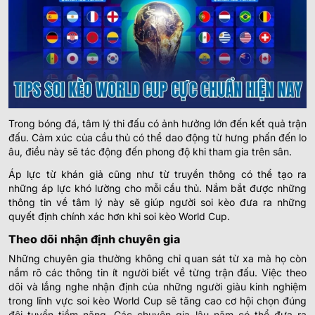
Trong bóng đá, tâm lý thi đấu có ảnh hưởng lớn đến kết quả trận
đấu. Cảm xúc của cầu thủ có thể dao động từ hưng phấn đến lo
âu, điều này sẽ tác động đến phong độ khi tham gia trên sân.
Áp lực từ khán giả cũng như từ truyền thông có thể tạo ra
những áp lực khó lường cho mỗi cầu thủ. Nắm bắt được những
thông tin về tâm lý này sẽ giúp người soi kèo đưa ra những
quyết định chính xác hơn khi soi kèo World Cup.
Theo dõi nhận định chuyên gia
Những chuyên gia thường không chỉ quan sát từ xa mà họ còn
nắm rõ các thông tin ít người biết về từng trận đấu. Việc theo
dõi và lắng nghe nhận định của những người giàu kinh nghiệm
trong lĩnh vực soi kèo World Cup sẽ tăng cao cơ hội chọn đúng
đội tuyển tiềm năng. Các chuyên gia lâu năm có thể đưa ra